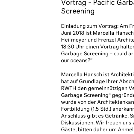
Vortrag - Pacific Gar
Screening
Einladung zum Vortrag: Am Fr
Juni 2018 ist Marcella Hansch 
Heilmeyer und Frenzel Archit
18:30 Uhr einen Vortrag halten
Garbage Screening – could ar
our oceans?”
Marcella Hansch ist Architekt
hat auf Grundlage Ihrer Absch
RWTH den gemeinnützigen Ver
Garbage Screening“ gegründe
wurde von der Architektenk
Fortbildung (1.5 Std.) anerkann
Anschluss gibt es Getränke, 
Diskussionen. Wir freuen uns 
Gäste, bitten daher um Anme