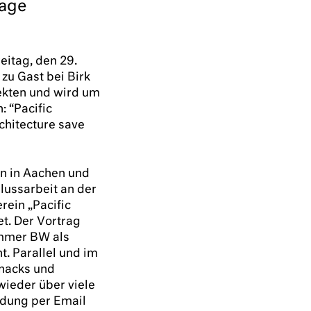
bage
eitag, den 29.
zu Gast bei Birk
ekten und wird um
: “Pacific
chitecture save
in in Aachen und
lussarbeit an der
ein „Pacific
t. Der Vortrag
ammer BW als
t. Parallel und im
Snacks und
wieder über viele
ldung per Email