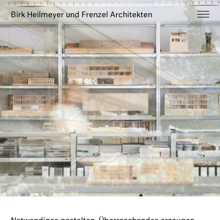
Birk Heilmeyer und Frenzel Architekten
Architektur
Holzbau
Büro
Neues
Kontakt
EN