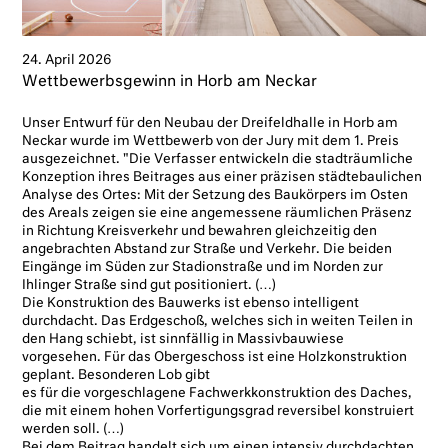
24. April 2026
Wettbewerbsgewinn in Horb am Neckar
Unser Entwurf für den Neubau der Dreifeldhalle in Horb am
Neckar wurde im Wettbewerb von der Jury mit dem 1. Preis
ausgezeichnet. "Die Verfasser entwickeln die stadträumliche
Konzeption ihres Beitrages aus einer präzisen städtebaulichen
Analyse des Ortes: Mit der Setzung des Baukörpers im Osten
des Areals zeigen sie eine angemessene räumlichen Präsenz
in Richtung Kreisverkehr und bewahren gleichzeitig den
angebrachten Abstand zur Straße und Verkehr. Die beiden
Eingänge im Süden zur Stadionstraße und im Norden zur
Ihlinger Straße sind gut positioniert. (…)
Die Konstruktion des Bauwerks ist ebenso intelligent
durchdacht. Das Erdgeschoß, welches sich in weiten Teilen in
den Hang schiebt, ist sinnfällig in Massivbauwiese
vorgesehen. Für das Obergeschoss ist eine Holzkonstruktion
geplant. Besonderen Lob gibt
es für die vorgeschlagene Fachwerkkonstruktion des Daches,
die mit einem hohen Vorfertigungsgrad reversibel konstruiert
werden soll. (…)
Bei dem Beitrag handelt sich um einen intensiv durchdachten