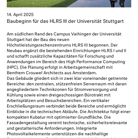
14. April 2025
Baubeginn für das HLRS III der Universität Stuttgart
Am südlichen Rand des Campus Vaihingen der Universität
Stuttgart hat der Bau des neuen
Höchstleistungsrechenzentrums HLRS III begonnen. Der
Neubau ergänzt die bestehenden Einrichtungen HLRS I und II
und schafft zusätzliche Kapazitäten für Forschung und
Anwendungen im Bereich des High Performance Computing
(HPC). Die Planung erfolgt in Arbeitsgemeinschaft mit
Benthem Crouwel Architects aus Amsterdam.
Das Gebäude gliedert sich in zwei klar voneinander getrennte
Bereiche: den zentralen, stützenfreien Serverraum mit daran
angegliedertem Technikzonen für Stromversorgung und
Kühlung sowie einen dreigeschossigen Bürotrakt mit
Arbeitsplätzen und Besuchsbereichen. Ein vertikaler
Erschließungsraum verbindet beide Bereiche und ermöglicht
Einblicke in die technischen Abläufe. Die Architektur folgt einer
kompakten Kubatur mit optimierter Grundfläche. Die
Fassadengestaltung vereint technische, sicherheitsrelevante
und gestalterische Anforderungen. Integrierte
Photovoltaikelemente unterstützen die nachhaltige